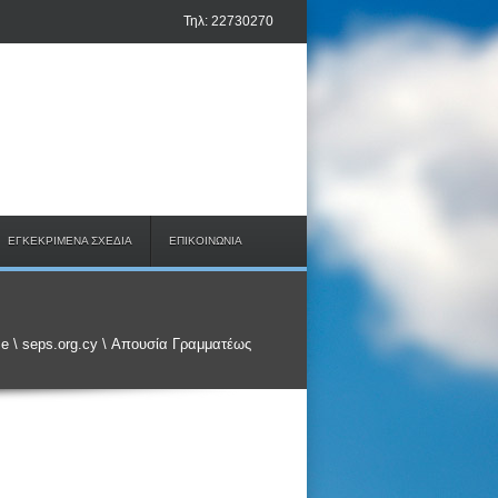
Τηλ: 22730270
ΕΓΚΕΚΡΙΜΕΝΑ ΣΧΕΔΙΑ
ΕΠΙΚΟΙΝΩΝΙΑ
e
\
seps.org.cy
\
Απουσία Γραμματέως