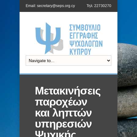
Email: secretary@seps.org.cy
Τηλ: 22730270
Μετακινήσεις
παροχέων
και ληπτών
υπηρεσιών
Ψυχικής